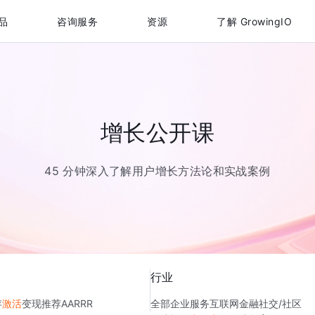
品
咨询服务
资源
了解 GrowingIO
增长公开课
45 分钟深入了解用户增长方法论和实战案例
行业
存
激活
变现
推荐
AARRR
全部
企业服务
互联网金融
社交/社区