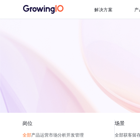
解决方案
产
岗位
场景
全部
产品
运营
市场
分析
开发
管理
全部
获客
留