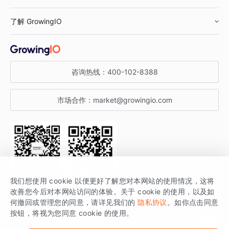
鞋服行业
客户数据平台
咨询服务
了解 GrowingIO
汽车行业
智能运营
增长干货
金融行业
获客分析
增长公开课
关于 GrowingIO
咨询热线：
400-102-8388
私有化部署
A/B 实验
增长博客
增长大会
市场合作：
market@growingio.com
渠道质量分析
产品使用文档
StartDT DAY
开发者文档
行业活动
SDK 文档
关注公众号
获取更多干货
我们想使用 cookie 以便更好了解您对本网站的使用情况，这将
场景指南
改善您今后对本网站访问的体验。关于 cookie 的使用，以及如
GrowingIO 是专注于数据智能分析与增长的品牌，核心平台为 GrowingIO
何撤回或管理您的同意，请详见我们的
隐私协议
。如你点击同意
按钮，将视为您同意 cookie 的使用。
分析云。