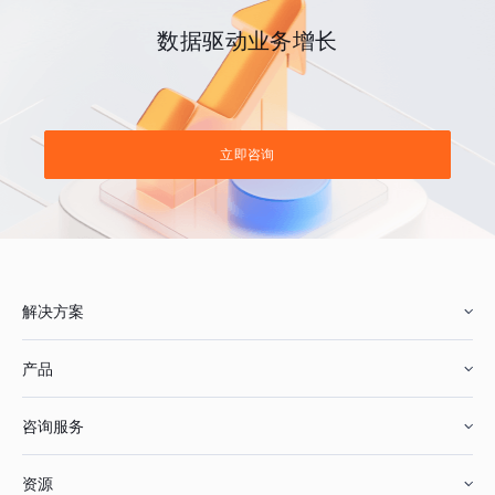
数据驱动业务增长
立即咨询
解决方案
产品
零售行业
咨询服务
美妆行业
增长分析
资源