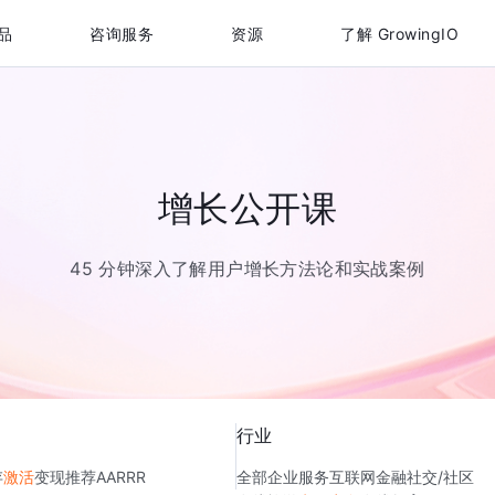
品
咨询服务
资源
了解 GrowingIO
增长公开课
45 分钟深入了解用户增长方法论和实战案例
行业
存
激活
变现
推荐
AARRR
全部
企业服务
互联网金融
社交/社区