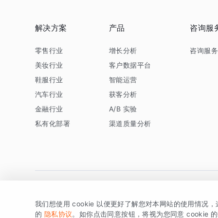
解决方案
产品
咨询服
零售行业
增长分析
咨询服
美妆行业
客户数据平台
鞋服行业
智能运营
汽车行业
获客分析
金融行业
A/B 实验
私有化部署
渠道质量分析
我们想使用 cookie 以便更好了解您对本网站的使用情况
版权所有 © 北京易数科技有限公司
SDK相关说明
京ICP备1
的
隐私协议
。如你点击同意按钮，将视为您同意 cookie 