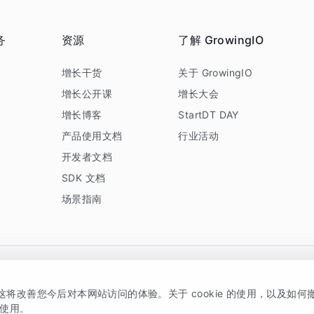
务
资源
了解 GrowingIO
务
增长干货
关于 GrowingIO
增长公开课
增长大会
增长博客
StartDT DAY
产品使用文档
行业活动
开发者文档
SDK 文档
场景指南
GrowingIO 是专注于数据智能分析与增长的品牌，核心平台为 GrowingIO 分析云
，这将改善您今后对本网站访问的体验。关于 cookie 的使用，以及如
5038330号
京公网安备 11010502037228号
的使用。