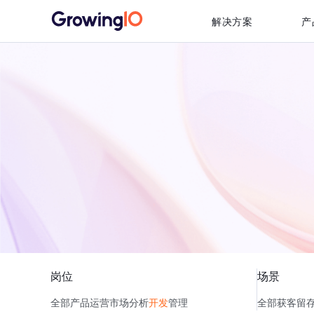
解决方案
产
岗位
场景
全部
产品
运营
市场
分析
开发
管理
全部
获客
留