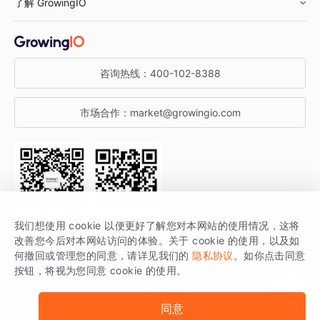
了解 GrowingIO
汽车行业
智能运营
增长干货
金融行业
获客分析
增长公开课
关于 GrowingIO
咨询热线：
400-102-8388
私有化部署
A/B 实验
增长博客
增长大会
市场合作：
market@growingio.com
渠道质量分析
产品使用文档
StartDT DAY
开发者文档
行业活动
SDK 文档
关注公众号
获取更多干货
我们想使用 cookie 以便更好了解您对本网站的使用情况，这将
场景指南
改善您今后对本网站访问的体验。关于 cookie 的使用，以及如
GrowingIO 是专注于数据智能分析与增长的品牌，核心平台为 GrowingIO
何撤回或管理您的同意，请详见我们的
隐私协议
。如你点击同意
按钮，将视为您同意 cookie 的使用。
分析云。
版权所有 © 北京易数科技有限公司
SDK相关说明
京ICP备15038330号
同意
京公网安备 11010502037228号
法律声明及隐私条款