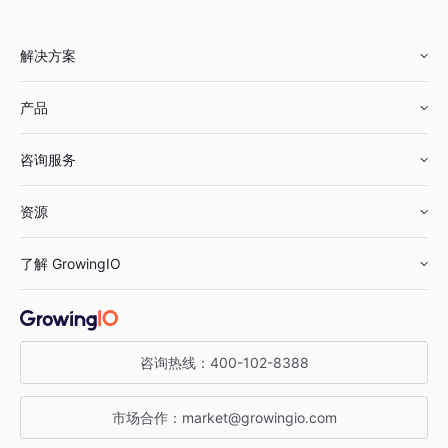
解决方案
产品
零售行业
咨询服务
美妆行业
增长分析
资源
鞋服行业
客户数据平台
咨询服务
了解 GrowingIO
汽车行业
智能运营
增长干货
金融行业
获客分析
增长公开课
关于 GrowingIO
咨询热线：
400-102-8388
私有化部署
A/B 实验
增长博客
增长大会
市场合作：
market@growingio.com
渠道质量分析
产品使用文档
StartDT DAY