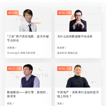
第49期
第46-1期
“三张”用户流转地图，提升关键
为什么你的数据驱不动业务
节点转化
史晓璐 /
陈老师 /
GrowingIO 商务分析经理
盈余科技 数据总监
第45-3期
第40-2期
数据驱动——新引擎，新组织，
中原地产：高客单行业如何提升
新变革
线上转化？
邢昊 /
高嵩 /