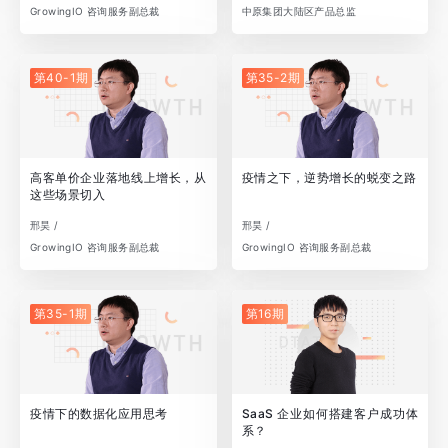
GrowingIO 咨询服务副总裁
中原集团大陆区产品总监
第40-1期
第35-2期
高客单价企业落地线上增长，从
疫情之下，逆势增长的蜕变之路
这些场景切入
邢昊 /
邢昊 /
GrowingIO 咨询服务副总裁
GrowingIO 咨询服务副总裁
第35-1期
第16期
疫情下的数据化应用思考
SaaS 企业如何搭建客户成功体
系？