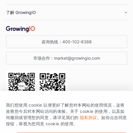
鞋服行业
客户数据平台
咨询服务
了解 GrowingIO
汽车行业
智能运营
增长干货
金融行业
获客分析
增长公开课
关于 GrowingIO
咨询热线：
400-102-8388
私有化部署
A/B 实验
增长博客
增长大会
市场合作：
market@growingio.com
渠道质量分析
产品使用文档
StartDT DAY
开发者文档
行业活动
SDK 文档
关注公众号
获取更多干货
我们想使用 cookie 以便更好了解您对本网站的使用情况，这将
场景指南
改善您今后对本网站访问的体验。关于 cookie 的使用，以及如
GrowingIO 是专注于数据智能分析与增长的品牌，核心平台为 GrowingIO
何撤回或管理您的同意，请详见我们的
隐私协议
。如你点击同意
按钮，将视为您同意 cookie 的使用。
分析云。