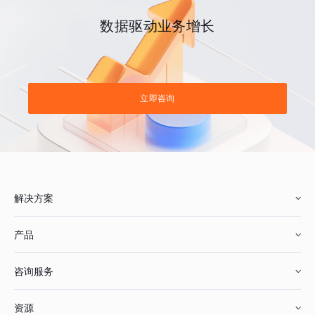
数据驱动业务增长
立即咨询
解决方案
产品
零售行业
咨询服务
美妆行业
增长分析
资源