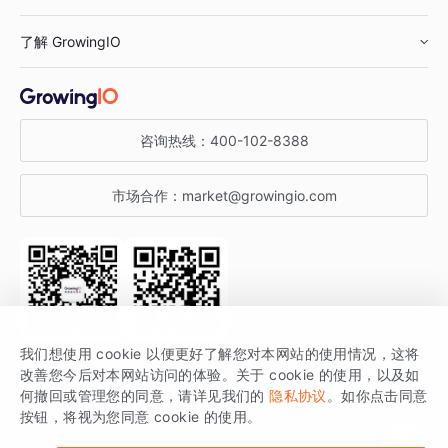
鞋服行业
客户数据平台
咨询服务
了解 GrowingIO
汽车行业
智能运营
增长干货
金融行业
获客分析
增长公开课
关于 GrowingIO
咨询热线：
400-102-8388
私有化部署
A/B 实验
增长博客
增长大会
市场合作：
market@growingio.com
渠道质量分析
产品使用文档
StartDT DAY
开发者文档
行业活动
SDK 文档
关注公众号
获取更多干货
我们想使用 cookie 以便更好了解您对本网站的使用情况，这将
场景指南
改善您今后对本网站访问的体验。关于 cookie 的使用，以及如
GrowingIO 是专注于数据智能分析与增长的品牌，核心平台为 GrowingIO
何撤回或管理您的同意，请详见我们的
隐私协议
。如你点击同意
按钮，将视为您同意 cookie 的使用。
分析云。