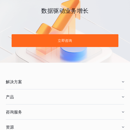
数据驱动业务增长
立即咨询
解决方案
产品
零售行业
咨询服务
美妆行业
增长分析
资源