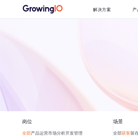
解决方案
产
岗位
场景
全部
产品
运营
市场
分析
开发
管理
全部
获客
留