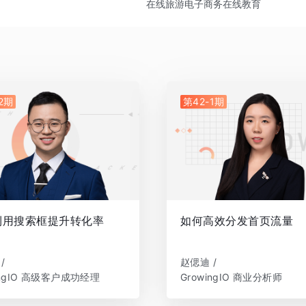
在线旅游
电子商务
在线教育
2期
第42-1期
利用搜索框提升转化率
如何高效分发首页流量
/
赵偲迪 /
ingIO 高级客户成功经理
GrowingIO 商业分析师