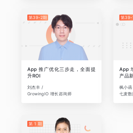
第39-2期
第39-
App 推广优化三步走，全面提
App
升ROI
产品
刘杰丰 /
枫小函 
GrowingIO 增长咨询师
七麦数
第 1 期