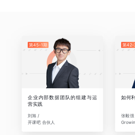
第45-1期
第42-
企业内部数据团队的组建与运
如何
营实践
刘旭 /
张毅强 
开课吧 合伙人
Grow