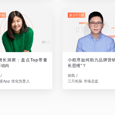
1期
第37-1期
 增长洞察：盘点Top带量
小程序如何助力品牌营销
新动向
长思维”？
/
徐凯 /
据App 优化负责人
三只松鼠 市场总监