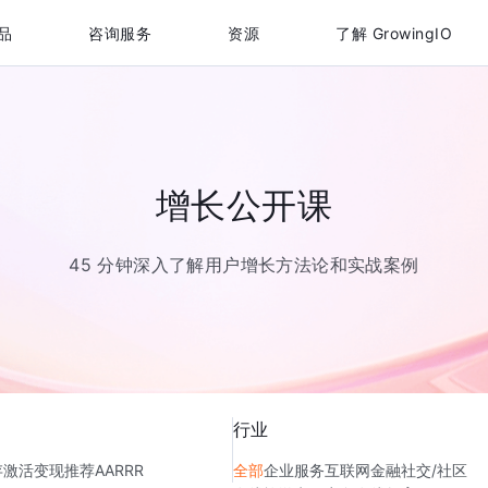
品
咨询服务
资源
了解 GrowingIO
增长公开课
45 分钟深入了解用户增长方法论和实战案例
行业
存
激活
变现
推荐
AARRR
全部
企业服务
互联网金融
社交/社区