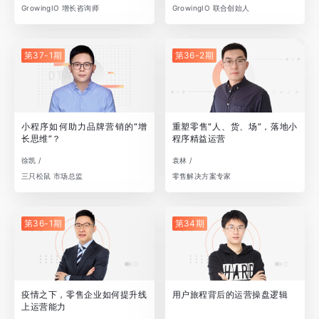
GrowingIO 增长咨询师
GrowingIO 联合创始人
第37-1期
第36-2期
小程序如何助力品牌营销的“增
重塑零售“人、货、场”，落地小
长思维”？
程序精益运营
徐凯 /
袁林 /
三只松鼠 市场总监
零售解决方案专家
第36-1期
第34期
疫情之下，零售企业如何提升线
用户旅程背后的运营操盘逻辑
上运营能力