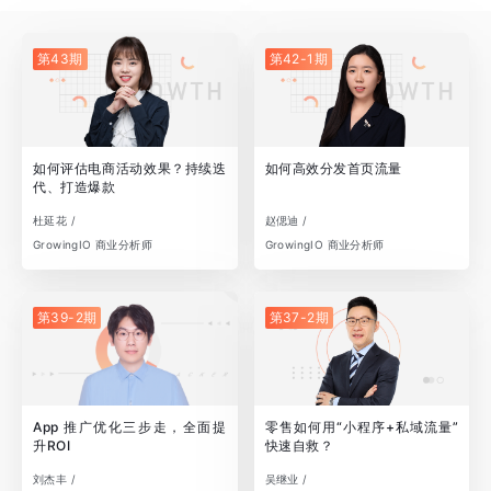
第43期
第42-1期
如何评估电商活动效果？持续迭
如何高效分发首页流量
代、打造爆款
杜延花 /
赵偲迪 /
GrowingIO 商业分析师
GrowingIO 商业分析师
第39-2期
第37-2期
App 推广优化三步走，全面提
零售如何用“小程序+私域流量”
升ROI
快速自救？
刘杰丰 /
吴继业 /