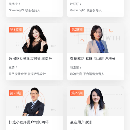
吴继业 /
叶玎玎 /
GrowingIO 联合创始人
GrowingIO 联合创始人
第30期
第29期
数据驱动落地页转化率提升
数据驱动 B2B 商城用户增长
王繁 /
程夏莹 /
前平安陆金所 资深产品设计
欧冶云商 平台运营负责人
第28期
第27期
打造小程序用户增长闭环
赢在用户激活