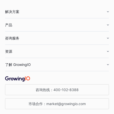
解决方案
产品
零售行业
咨询服务
美妆行业
增长分析
资源
鞋服行业
客户数据平台
咨询服务
了解 GrowingIO
汽车行业
智能运营
增长干货
金融行业
获客分析
增长公开课
关于 GrowingIO
咨询热线：
400-102-8388
私有化部署
A/B 实验
增长博客
增长大会
市场合作：
market@growingio.com
渠道质量分析
产品使用文档
StartDT DAY