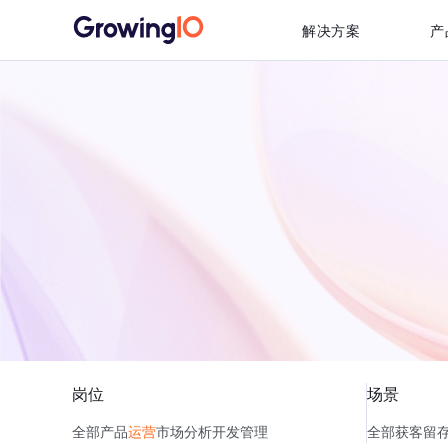
解决方案
产
岗位
场景
全部
产品
运营
市场
分析
开发
管理
全部
获客
留