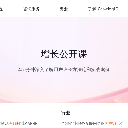
品
咨询服务
资源
了解 GrowingIO
增长公开课
45 分钟深入了解用户增长方法论和实战案例
行业
存
激活
变现
推荐
AARRR
全部
企业服务
互联网金融
社交/社区