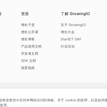
务
资源
了解 GrowingIO
务
增长干货
关于 GrowingIO
增长公开课
增长大会
增长博客
StartDT DAY
产品使用文档
行业活动
开发者文档
SDK 文档
场景指南
GrowingIO 是专注于数据智能分析与增长的品牌，核心平台为 GrowingIO 分析云
，这将改善您今后对本网站访问的体验。关于 cookie 的使用，以及如
5038330号
京公网安备 11010502037228号
的使用。