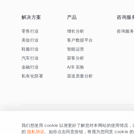
解决方案
产品
咨询服
零售行业
增长分析
咨询服
美妆行业
客户数据平台
鞋服行业
智能运营
汽车行业
获客分析
金融行业
A/B 实验
私有化部署
渠道质量分析
我们想使用 cookie 以便更好了解您对本网站的使用情况
版权所有 © 北京易数科技有限公司
SDK相关说明
京ICP备1
的
隐私协议
。如你点击同意按钮，将视为您同意 cookie 