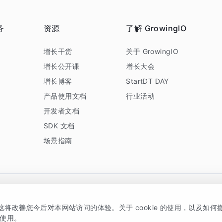
务
资源
了解 GrowingIO
务
增长干货
关于 GrowingIO
增长公开课
增长大会
增长博客
StartDT DAY
产品使用文档
行业活动
开发者文档
SDK 文档
场景指南
GrowingIO 是专注于数据智能分析与增长的品牌，核心平台为 GrowingIO 分析云
，这将改善您今后对本网站访问的体验。关于 cookie 的使用，以及如
5038330号
京公网安备 11010502037228号
的使用。