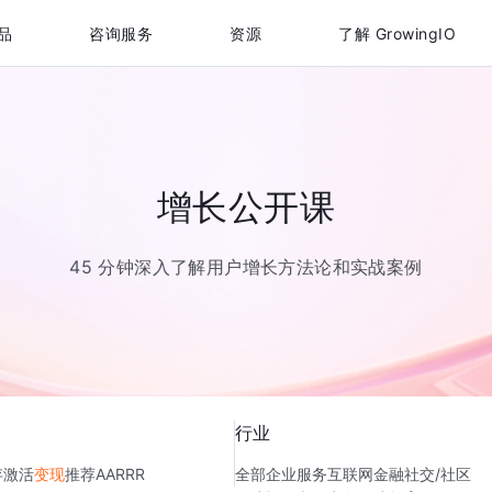
品
咨询服务
资源
了解 GrowingIO
增长公开课
45 分钟深入了解用户增长方法论和实战案例
行业
存
激活
变现
推荐
AARRR
全部
企业服务
互联网金融
社交/社区