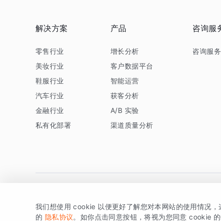
解决方案
产品
咨询服
零售行业
增长分析
咨询服
美妆行业
客户数据平台
鞋服行业
智能运营
汽车行业
获客分析
金融行业
A/B 实验
私有化部署
渠道质量分析
我们想使用 cookie 以便更好了解您对本网站的使用情况
版权所有 © 北京易数科技有限公司
SDK相关说明
京ICP备1
的
隐私协议
。如你点击同意按钮，将视为您同意 cookie 