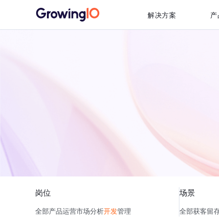
解决方案
产
岗位
场景
全部
产品
运营
市场
分析
开发
管理
全部
获客
留