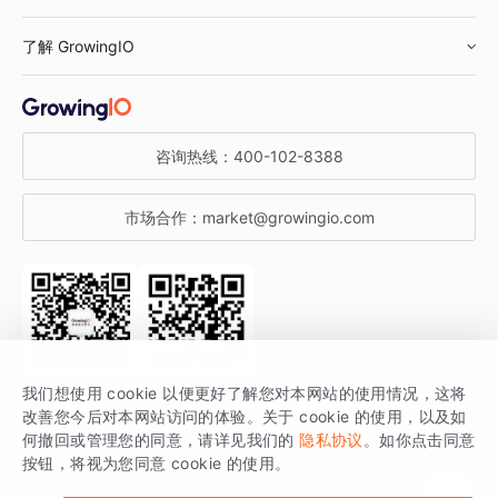
鞋服行业
客户数据平台
咨询服务
了解 GrowingIO
汽车行业
智能运营
增长干货
金融行业
获客分析
增长公开课
关于 GrowingIO
咨询热线：
400-102-8388
私有化部署
A/B 实验
增长博客
增长大会
市场合作：
market@growingio.com
渠道质量分析
产品使用文档
StartDT DAY
开发者文档
行业活动
SDK 文档
关注公众号
获取更多干货
我们想使用 cookie 以便更好了解您对本网站的使用情况，这将
场景指南
改善您今后对本网站访问的体验。关于 cookie 的使用，以及如
GrowingIO 是专注于数据智能分析与增长的品牌，核心平台为 GrowingIO
何撤回或管理您的同意，请详见我们的
隐私协议
。如你点击同意
按钮，将视为您同意 cookie 的使用。
分析云。