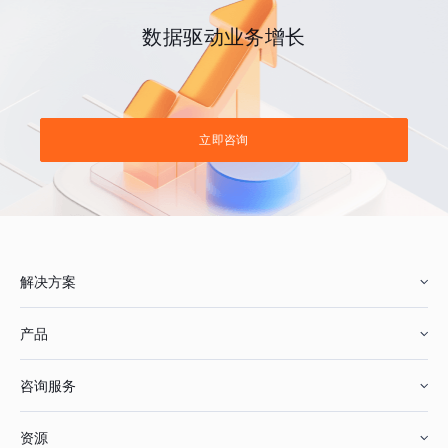
数据驱动业务增长
立即咨询
解决方案
产品
零售行业
咨询服务
美妆行业
增长分析
资源