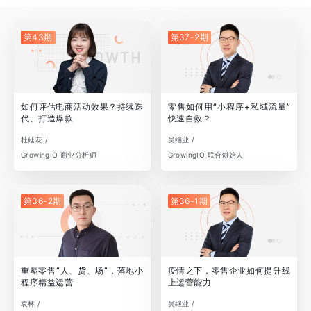
第43期
第37-2期
如何评估电商活动效果？持续迭
零售如何用“小程序+私域流量”
代、打造爆款
快速自救？
杜延花 /
吴继业 /
GrowingIO 商业分析师
GrowingIO 联合创始人
第36-2期
第36-1期
重塑零售“人、货、场”，落地小
疫情之下，零售企业如何提升线
程序精益运营
上运营能力
袁林 /
吴继业 /