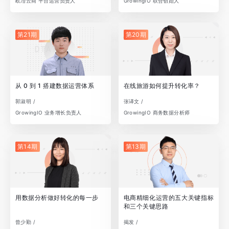
欧冶云商 平台运营负责人
GrowingIO 联合创始人
第21期
第20期
从 0 到 1 搭建数据运营体系
在线旅游如何提升转化率？
郭淑明 /
张译文 /
GrowingIO 业务增长负责人
GrowingIO 商务数据分析师
第14期
第13期
用数据分析做好转化的每一步
电商精细化运营的五大关键指标
和三个关键思路
曾少勤 /
揭发 /