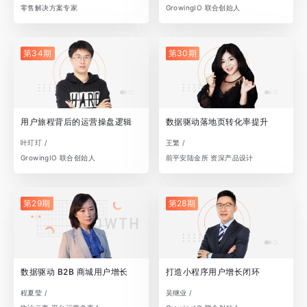
零售解决方案专家
GrowingIO 联合创始人
第34期
第30期
用户旅程背后的运营操盘逻辑
数据驱动落地页转化率提升
叶玎玎 /
王繁 /
GrowingIO 联合创始人
前平安陆金所 资深产品设计
第29期
第28期
数据驱动 B2B 商城用户增长
打造小程序用户增长闭环
程夏莹 /
吴继业 /