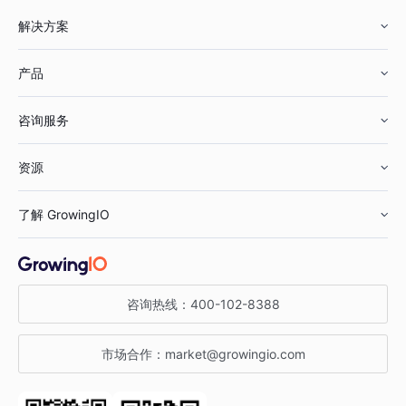
解决方案
产品
零售行业
咨询服务
美妆行业
增长分析
资源
鞋服行业
客户数据平台
咨询服务
了解 GrowingIO
汽车行业
智能运营
增长干货
金融行业
获客分析
增长公开课
关于 GrowingIO
咨询热线：
400-102-8388
私有化部署
A/B 实验
增长博客
增长大会
市场合作：
market@growingio.com
渠道质量分析
产品使用文档
StartDT DAY