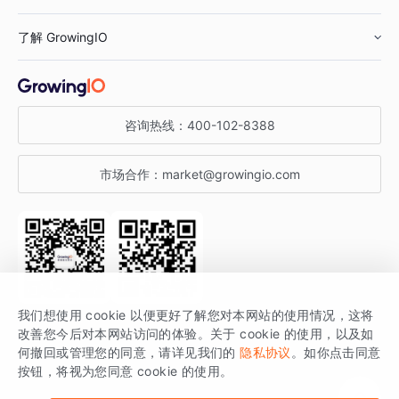
鞋服行业
客户数据平台
咨询服务
了解 GrowingIO
汽车行业
智能运营
增长干货
金融行业
获客分析
增长公开课
关于 GrowingIO
咨询热线：
400-102-8388
私有化部署
A/B 实验
增长博客
增长大会
市场合作：
market@growingio.com
渠道质量分析
产品使用文档
StartDT DAY
开发者文档
行业活动
SDK 文档
关注公众号
获取更多干货
我们想使用 cookie 以便更好了解您对本网站的使用情况，这将
场景指南
改善您今后对本网站访问的体验。关于 cookie 的使用，以及如
GrowingIO 是专注于数据智能分析与增长的品牌，核心平台为 GrowingIO
何撤回或管理您的同意，请详见我们的
隐私协议
。如你点击同意
按钮，将视为您同意 cookie 的使用。
分析云。