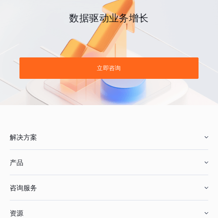
数据驱动业务增长
立即咨询
解决方案
产品
零售行业
咨询服务
美妆行业
增长分析
资源