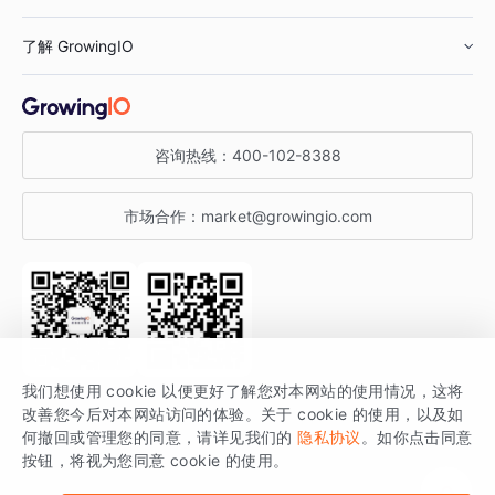
鞋服行业
客户数据平台
咨询服务
了解 GrowingIO
汽车行业
智能运营
增长干货
金融行业
获客分析
增长公开课
关于 GrowingIO
咨询热线：
400-102-8388
私有化部署
A/B 实验
增长博客
增长大会
市场合作：
market@growingio.com
渠道质量分析
产品使用文档
StartDT DAY
开发者文档
行业活动
SDK 文档
关注公众号
获取更多干货
我们想使用 cookie 以便更好了解您对本网站的使用情况，这将
场景指南
改善您今后对本网站访问的体验。关于 cookie 的使用，以及如
GrowingIO 是专注于数据智能分析与增长的品牌，核心平台为 GrowingIO
何撤回或管理您的同意，请详见我们的
隐私协议
。如你点击同意
按钮，将视为您同意 cookie 的使用。
分析云。