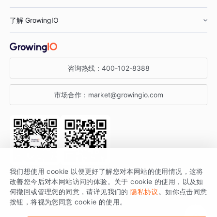
鞋服行业
客户数据平台
咨询服务
了解 GrowingIO
汽车行业
智能运营
增长干货
金融行业
获客分析
增长公开课
关于 GrowingIO
咨询热线：
400-102-8388
私有化部署
A/B 实验
增长博客
增长大会
市场合作：
market@growingio.com
渠道质量分析
产品使用文档
StartDT DAY
开发者文档
行业活动
SDK 文档
关注公众号
获取更多干货
我们想使用 cookie 以便更好了解您对本网站的使用情况，这将
场景指南
改善您今后对本网站访问的体验。关于 cookie 的使用，以及如
GrowingIO 是专注于数据智能分析与增长的品牌，核心平台为 GrowingIO
何撤回或管理您的同意，请详见我们的
隐私协议
。如你点击同意
按钮，将视为您同意 cookie 的使用。
分析云。