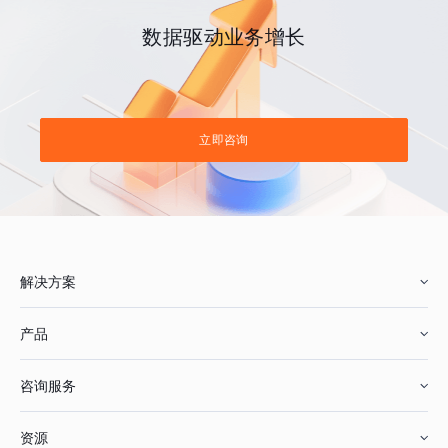
数据驱动业务增长
立即咨询
解决方案
产品
零售行业
咨询服务
美妆行业
增长分析
资源