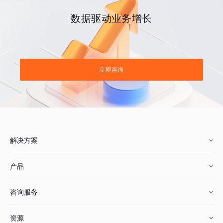
数据驱动业务增长
立即咨询
解决方案
产品
零售行业
咨询服务
美妆行业
增长分析
资源