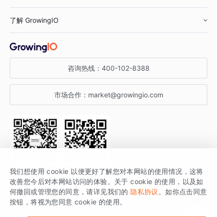
鞋服行业
客户数据平台
咨询服务
了解 GrowingIO
汽车行业
智能运营
增长干货
金融行业
获客分析
增长公开课
关于 GrowingIO
咨询热线：
400-102-8388
私有化部署
A/B 实验
增长博客
增长大会
市场合作：
market@growingio.com
渠道质量分析
产品使用文档
StartDT DAY
开发者文档
行业活动
SDK 文档
关注公众号
获取更多干货
我们想使用 cookie 以便更好了解您对本网站的使用情况，这将
场景指南
改善您今后对本网站访问的体验。关于 cookie 的使用，以及如
GrowingIO 是专注于数据智能分析与增长的品牌，核心平台为 GrowingIO
何撤回或管理您的同意，请详见我们的
隐私协议
。如你点击同意
按钮，将视为您同意 cookie 的使用。
分析云。