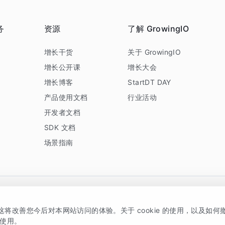
务
资源
了解 GrowingIO
务
增长干货
关于 GrowingIO
增长公开课
增长大会
增长博客
StartDT DAY
产品使用文档
行业活动
开发者文档
SDK 文档
场景指南
GrowingIO 是专注于数据智能分析与增长的品牌，核心平台为 GrowingIO 分析云
，这将改善您今后对本网站访问的体验。关于 cookie 的使用，以及如
5038330号
京公网安备 11010502037228号
的使用。