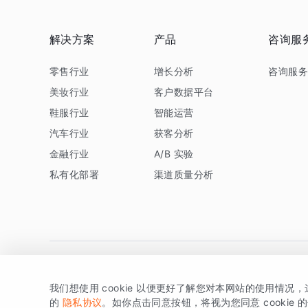
解决方案
产品
咨询服
零售行业
增长分析
咨询服
美妆行业
客户数据平台
鞋服行业
智能运营
汽车行业
获客分析
金融行业
A/B 实验
私有化部署
渠道质量分析
我们想使用 cookie 以便更好了解您对本网站的使用情况
版权所有 © 北京易数科技有限公司
SDK相关说明
京ICP备1
的
隐私协议
。如你点击同意按钮，将视为您同意 cookie 