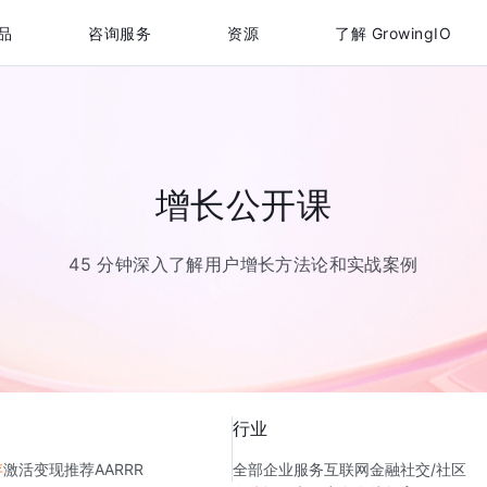
品
咨询服务
资源
了解 GrowingIO
增长公开课
45 分钟深入了解用户增长方法论和实战案例
行业
存
激活
变现
推荐
AARRR
全部
企业服务
互联网金融
社交/社区