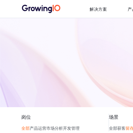
解决方案
产
岗位
场景
全部
产品
运营
市场
分析
开发
管理
全部
获客
留