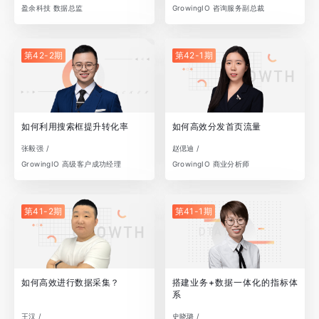
盈余科技 数据总监
GrowingIO 咨询服务副总裁
第42-2期
第42-1期
如何利用搜索框提升转化率
如何高效分发首页流量
张毅强 /
赵偲迪 /
GrowingIO 高级客户成功经理
GrowingIO 商业分析师
第41-2期
第41-1期
如何高效进行数据采集？
搭建业务+数据一体化的指标体
系
王汉 /
史晓璐 /