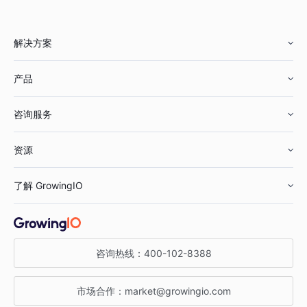
解决方案
产品
零售行业
咨询服务
美妆行业
增长分析
资源
鞋服行业
客户数据平台
咨询服务
了解 GrowingIO
汽车行业
智能运营
增长干货
金融行业
获客分析
增长公开课
关于 GrowingIO
咨询热线：
400-102-8388
私有化部署
A/B 实验
增长博客
增长大会
市场合作：
market@growingio.com
渠道质量分析
产品使用文档
StartDT DAY