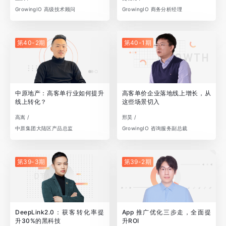
GrowingIO 高级技术顾问
GrowingIO 商务分析经理
第40-2期
第40-1期
中原地产：高客单行业如何提升
高客单价企业落地线上增长，从
线上转化？
这些场景切入
高嵩 /
邢昊 /
中原集团大陆区产品总监
GrowingIO 咨询服务副总裁
第39-3期
第39-2期
DeepLink2.0：获客转化率提
App 推广优化三步走，全面提
升30%的黑科技
升ROI