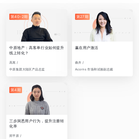
第40-2期
第27期
中原地产：高客单行业如何提升
赢在用户激活
线上转化？
高嵩 /
曲卉 /
中原集团大陆区产品总监
Acorns 市场和试验副总裁
第4期
三步洞悉用户行为，提升注册转
化率
郑平原 /