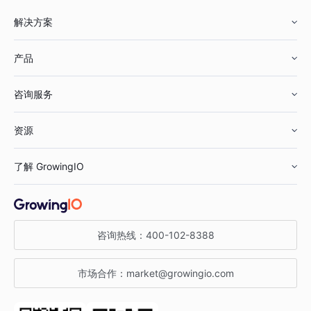
解决方案
产品
零售行业
咨询服务
美妆行业
增长分析
资源
鞋服行业
客户数据平台
咨询服务
了解 GrowingIO
汽车行业
智能运营
增长干货
金融行业
获客分析
增长公开课
关于 GrowingIO
咨询热线：
400-102-8388
私有化部署
A/B 实验
增长博客
增长大会
市场合作：
market@growingio.com
渠道质量分析
产品使用文档
StartDT DAY