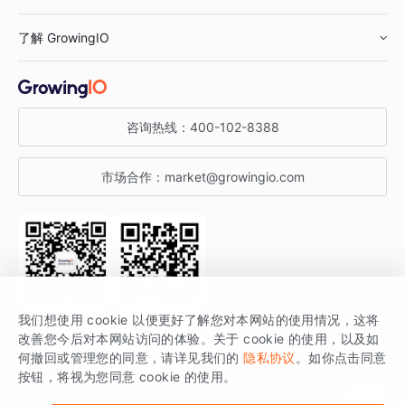
鞋服行业
客户数据平台
咨询服务
了解 GrowingIO
汽车行业
智能运营
增长干货
金融行业
获客分析
增长公开课
关于 GrowingIO
咨询热线：
400-102-8388
私有化部署
A/B 实验
增长博客
增长大会
市场合作：
market@growingio.com
渠道质量分析
产品使用文档
StartDT DAY
开发者文档
行业活动
SDK 文档
关注公众号
获取更多干货
我们想使用 cookie 以便更好了解您对本网站的使用情况，这将
场景指南
改善您今后对本网站访问的体验。关于 cookie 的使用，以及如
GrowingIO 是专注于数据智能分析与增长的品牌，核心平台为 GrowingIO
何撤回或管理您的同意，请详见我们的
隐私协议
。如你点击同意
按钮，将视为您同意 cookie 的使用。
分析云。