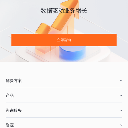
数据驱动业务增长
立即咨询
解决方案
产品
零售行业
咨询服务
美妆行业
增长分析
资源