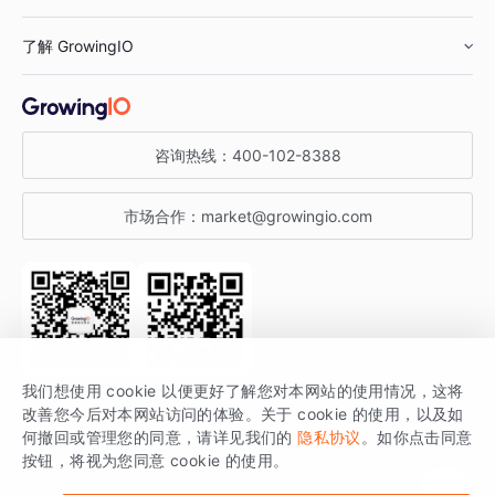
鞋服行业
客户数据平台
咨询服务
了解 GrowingIO
汽车行业
智能运营
增长干货
金融行业
获客分析
增长公开课
关于 GrowingIO
咨询热线：
400-102-8388
私有化部署
A/B 实验
增长博客
增长大会
市场合作：
market@growingio.com
渠道质量分析
产品使用文档
StartDT DAY
开发者文档
行业活动
SDK 文档
关注公众号
获取更多干货
我们想使用 cookie 以便更好了解您对本网站的使用情况，这将
场景指南
改善您今后对本网站访问的体验。关于 cookie 的使用，以及如
GrowingIO 是专注于数据智能分析与增长的品牌，核心平台为 GrowingIO
何撤回或管理您的同意，请详见我们的
隐私协议
。如你点击同意
按钮，将视为您同意 cookie 的使用。
分析云。