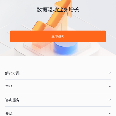
数据驱动业务增长
立即咨询
解决方案
产品
零售行业
咨询服务
美妆行业
增长分析
资源