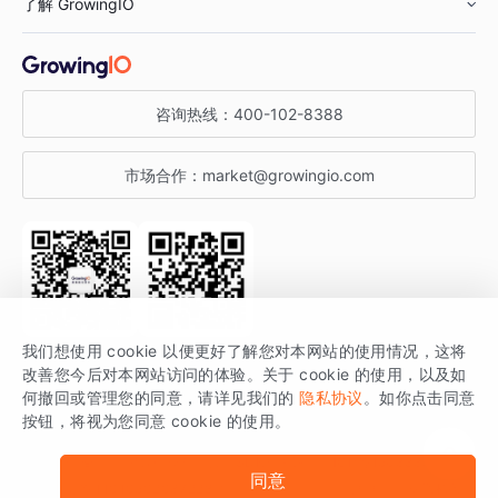
了解 GrowingIO
汽车行业
智能运营
增长干货
金融行业
获客分析
增长公开课
关于 GrowingIO
咨询热线：
400-102-8388
私有化部署
A/B 实验
增长博客
增长大会
市场合作：
market@growingio.com
渠道质量分析
产品使用文档
StartDT DAY
开发者文档
行业活动
SDK 文档
关注公众号
获取更多干货
我们想使用 cookie 以便更好了解您对本网站的使用情况，这将
场景指南
改善您今后对本网站访问的体验。关于 cookie 的使用，以及如
GrowingIO 是专注于数据智能分析与增长的品牌，核心平台为 GrowingIO
何撤回或管理您的同意，请详见我们的
隐私协议
。如你点击同意
按钮，将视为您同意 cookie 的使用。
分析云。
版权所有 © 北京易数科技有限公司
SDK相关说明
京ICP备15038330号
同意
京公网安备 11010502037228号
法律声明及隐私条款