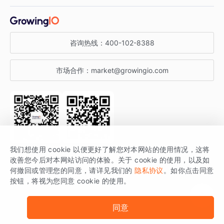
增长干货
金融行业
获客分析
增长公开课
关于 GrowingIO
咨询热线：
400-102-8388
私有化部署
A/B 实验
增长博客
增长大会
市场合作：
market@growingio.com
渠道质量分析
产品使用文档
StartDT DAY
开发者文档
行业活动
SDK 文档
关注公众号
获取更多干货
我们想使用 cookie 以便更好了解您对本网站的使用情况，这将
场景指南
改善您今后对本网站访问的体验。关于 cookie 的使用，以及如
GrowingIO 是专注于数据智能分析与增长的品牌，核心平台为 GrowingIO
何撤回或管理您的同意，请详见我们的
隐私协议
。如你点击同意
按钮，将视为您同意 cookie 的使用。
分析云。
版权所有 © 北京易数科技有限公司
SDK相关说明
京ICP备15038330号
同意
京公网安备 11010502037228号
法律声明及隐私条款