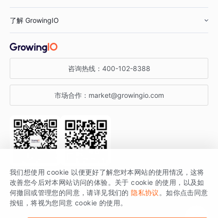
鞋服行业
客户数据平台
咨询服务
了解 GrowingIO
汽车行业
智能运营
增长干货
金融行业
获客分析
增长公开课
关于 GrowingIO
咨询热线：
400-102-8388
私有化部署
A/B 实验
增长博客
增长大会
市场合作：
market@growingio.com
渠道质量分析
产品使用文档
StartDT DAY
开发者文档
行业活动
SDK 文档
关注公众号
获取更多干货
我们想使用 cookie 以便更好了解您对本网站的使用情况，这将
场景指南
改善您今后对本网站访问的体验。关于 cookie 的使用，以及如
GrowingIO 是专注于数据智能分析与增长的品牌，核心平台为 GrowingIO
何撤回或管理您的同意，请详见我们的
隐私协议
。如你点击同意
按钮，将视为您同意 cookie 的使用。
分析云。