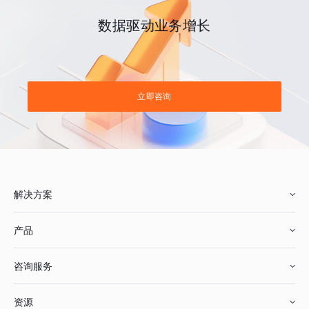
数据驱动业务增长
立即咨询
解决方案
产品
零售行业
咨询服务
美妆行业
增长分析
资源