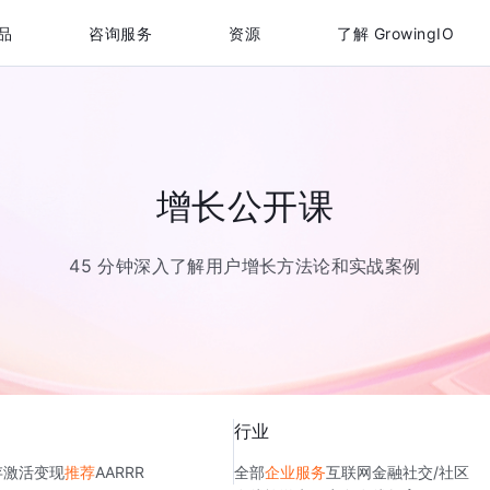
品
咨询服务
资源
了解 GrowingIO
增长公开课
45 分钟深入了解用户增长方法论和实战案例
行业
存
激活
变现
推荐
AARRR
全部
企业服务
互联网金融
社交/社区