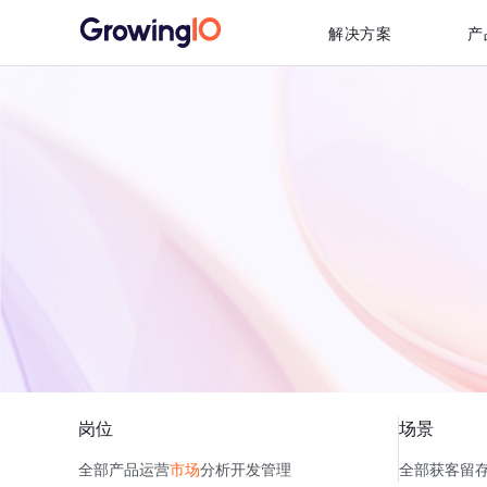
解决方案
产
岗位
场景
全部
产品
运营
市场
分析
开发
管理
全部
获客
留