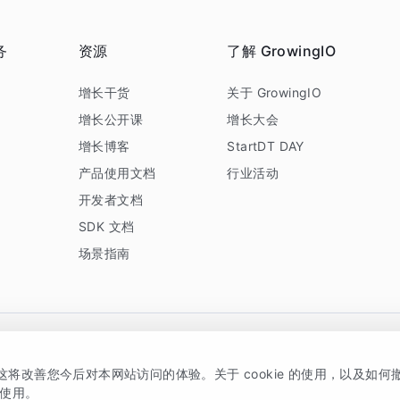
务
资源
了解 GrowingIO
务
增长干货
关于 GrowingIO
增长公开课
增长大会
增长博客
StartDT DAY
产品使用文档
行业活动
开发者文档
SDK 文档
场景指南
GrowingIO 是专注于数据智能分析与增长的品牌，核心平台为 GrowingIO 分析云
，这将改善您今后对本网站访问的体验。关于 cookie 的使用，以及如
5038330号
京公网安备 11010502037228号
的使用。