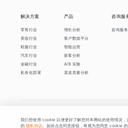
解决方案
产品
咨询服
零售行业
增长分析
咨询服
美妆行业
客户数据平台
鞋服行业
智能运营
汽车行业
获客分析
金融行业
A/B 实验
私有化部署
渠道质量分析
我们想使用 cookie 以便更好了解您对本网站的使用情况
版权所有 © 北京易数科技有限公司
SDK相关说明
京ICP备1
的
隐私协议
。如你点击同意按钮，将视为您同意 cookie 