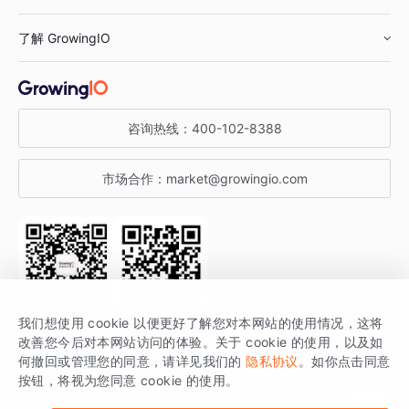
鞋服行业
客户数据平台
咨询服务
了解 GrowingIO
汽车行业
智能运营
增长干货
金融行业
获客分析
增长公开课
关于 GrowingIO
咨询热线：
400-102-8388
私有化部署
A/B 实验
增长博客
增长大会
市场合作：
market@growingio.com
渠道质量分析
产品使用文档
StartDT DAY
开发者文档
行业活动
SDK 文档
关注公众号
获取更多干货
我们想使用 cookie 以便更好了解您对本网站的使用情况，这将
场景指南
改善您今后对本网站访问的体验。关于 cookie 的使用，以及如
GrowingIO 是专注于数据智能分析与增长的品牌，核心平台为 GrowingIO
何撤回或管理您的同意，请详见我们的
隐私协议
。如你点击同意
按钮，将视为您同意 cookie 的使用。
分析云。