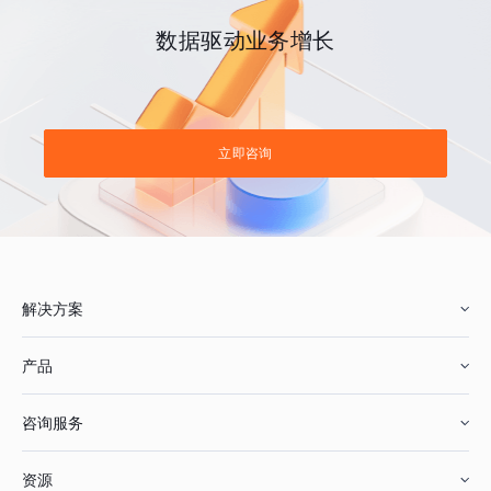
数据驱动业务增长
立即咨询
解决方案
产品
零售行业
咨询服务
美妆行业
增长分析
资源