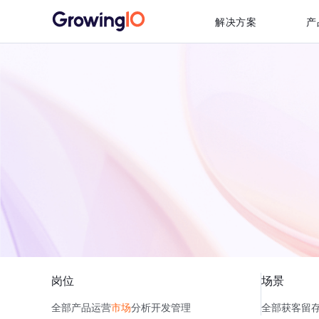
解决方案
产
岗位
场景
全部
产品
运营
市场
分析
开发
管理
全部
获客
留