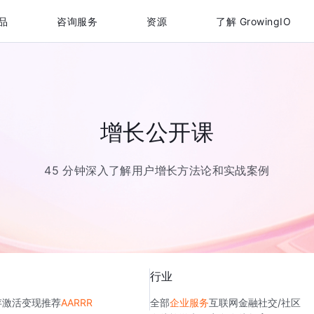
品
咨询服务
资源
了解 GrowingIO
增长公开课
45 分钟深入了解用户增长方法论和实战案例
行业
存
激活
变现
推荐
AARRR
全部
企业服务
互联网金融
社交/社区