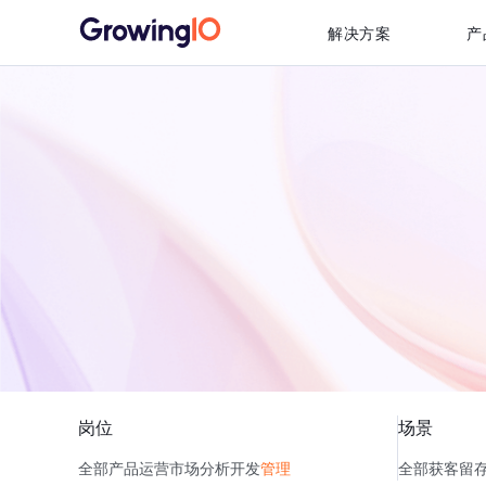
解决方案
产
岗位
场景
全部
产品
运营
市场
分析
开发
管理
全部
获客
留