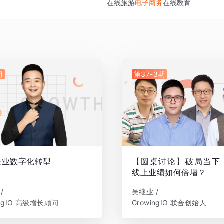
在线旅游
电子商务
在线教育
期
第37-3期
企业数字化转型
【圆桌讨论】破局当下
线上业绩如何倍增？
/
吴继业 /
ingIO 高级增长顾问
GrowingIO 联合创始人