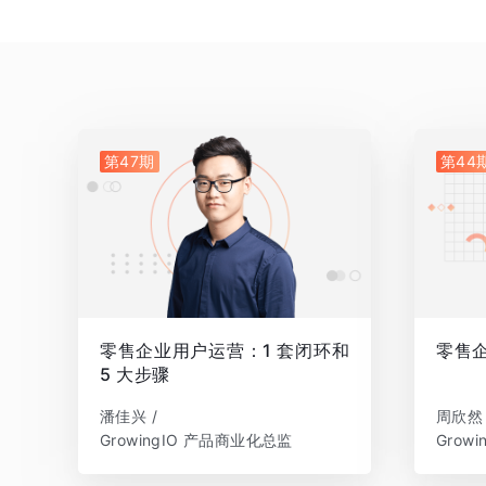
第47期
第44
零售企业用户运营：1 套闭环和
零售
5 大步骤
潘佳兴 /
周欣然 
GrowingIO 产品商业化总监
Grow