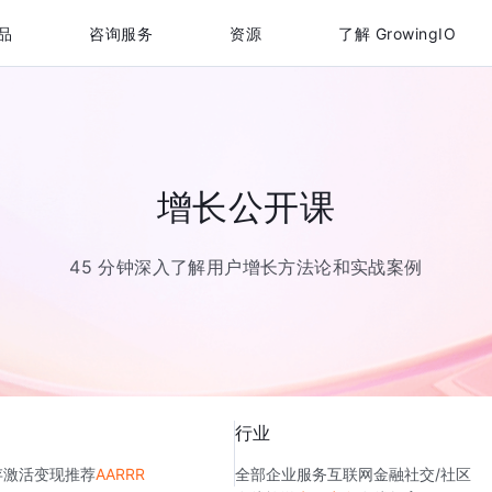
品
咨询服务
资源
了解 GrowingIO
增长公开课
45 分钟深入了解用户增长方法论和实战案例
行业
存
激活
变现
推荐
AARRR
全部
企业服务
互联网金融
社交/社区