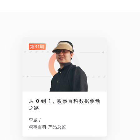
第31期
从 0 到 1，糗事百科数据驱动
之路
李威 /
糗事百科 产品总监