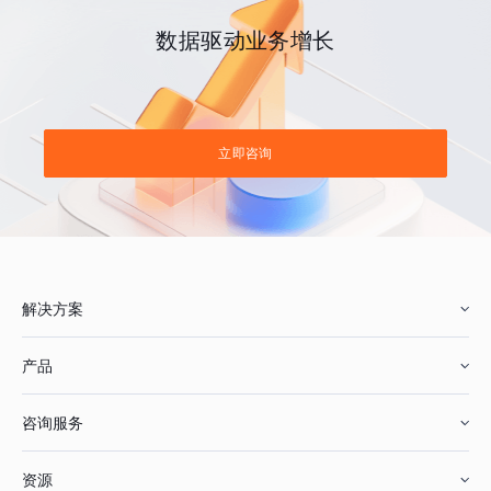
数据驱动业务增长
立即咨询
解决方案
产品
零售行业
咨询服务
美妆行业
增长分析
资源