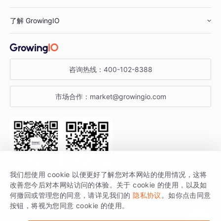
鞋服行业
客户数据平台
咨询服务
了解 GrowingIO
汽车行业
智能运营
增长干货
金融行业
获客分析
增长公开课
关于 GrowingIO
咨询热线：
400-102-8388
私有化部署
A/B 实验
增长博客
增长大会
市场合作：
market@growingio.com
渠道质量分析
产品使用文档
StartDT DAY
开发者文档
行业活动
SDK 文档
关注公众号
获取更多干货
我们想使用 cookie 以便更好了解您对本网站的使用情况，这将
场景指南
改善您今后对本网站访问的体验。关于 cookie 的使用，以及如
GrowingIO 是专注于数据智能分析与增长的品牌，核心平台为 GrowingIO
何撤回或管理您的同意，请详见我们的
隐私协议
。如你点击同意
按钮，将视为您同意 cookie 的使用。
分析云。