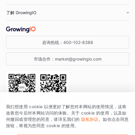
鞋服行业
客户数据平台
咨询服务
了解 GrowingIO
汽车行业
智能运营
增长干货
金融行业
获客分析
增长公开课
关于 GrowingIO
咨询热线：
400-102-8388
私有化部署
A/B 实验
增长博客
增长大会
市场合作：
market@growingio.com
渠道质量分析
产品使用文档
StartDT DAY
开发者文档
行业活动
SDK 文档
关注公众号
获取更多干货
我们想使用 cookie 以便更好了解您对本网站的使用情况，这将
场景指南
改善您今后对本网站访问的体验。关于 cookie 的使用，以及如
GrowingIO 是专注于数据智能分析与增长的品牌，核心平台为 GrowingIO
何撤回或管理您的同意，请详见我们的
隐私协议
。如你点击同意
按钮，将视为您同意 cookie 的使用。
分析云。