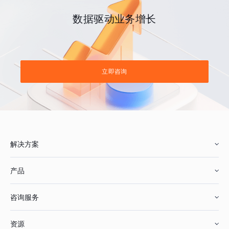
数据驱动业务增长
立即咨询
解决方案
产品
零售行业
咨询服务
美妆行业
增长分析
资源