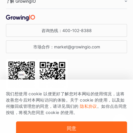
了解 GrowingIO
汽车行业
智能运营
增长干货
金融行业
获客分析
增长公开课
关于 GrowingIO
咨询热线：
400-102-8388
私有化部署
A/B 实验
增长博客
增长大会
市场合作：
market@growingio.com
渠道质量分析
产品使用文档
StartDT DAY
开发者文档
行业活动
SDK 文档
关注公众号
获取更多干货
我们想使用 cookie 以便更好了解您对本网站的使用情况，这将
场景指南
改善您今后对本网站访问的体验。关于 cookie 的使用，以及如
GrowingIO 是专注于数据智能分析与增长的品牌，核心平台为 GrowingIO
何撤回或管理您的同意，请详见我们的
隐私协议
。如你点击同意
按钮，将视为您同意 cookie 的使用。
分析云。
版权所有 © 北京易数科技有限公司
SDK相关说明
京ICP备15038330号
同意
京公网安备 11010502037228号
法律声明及隐私条款