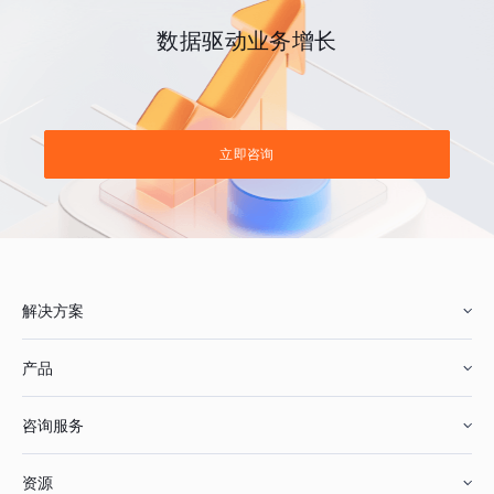
数据驱动业务增长
立即咨询
解决方案
产品
零售行业
咨询服务
美妆行业
增长分析
资源