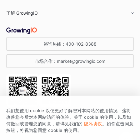
鞋服行业
客户数据平台
咨询服务
了解 GrowingIO
汽车行业
智能运营
增长干货
金融行业
获客分析
增长公开课
关于 GrowingIO
咨询热线：
400-102-8388
私有化部署
A/B 实验
增长博客
增长大会
市场合作：
market@growingio.com
渠道质量分析
产品使用文档
StartDT DAY
开发者文档
行业活动
SDK 文档
关注公众号
获取更多干货
我们想使用 cookie 以便更好了解您对本网站的使用情况，这将
场景指南
改善您今后对本网站访问的体验。关于 cookie 的使用，以及如
GrowingIO 是专注于数据智能分析与增长的品牌，核心平台为 GrowingIO
何撤回或管理您的同意，请详见我们的
隐私协议
。如你点击同意
按钮，将视为您同意 cookie 的使用。
分析云。