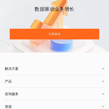
数据驱动业务增长
立即咨询
解决方案
产品
零售行业
咨询服务
美妆行业
增长分析
资源