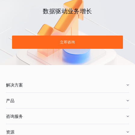
数据驱动业务增长
立即咨询
解决方案
产品
零售行业
咨询服务
美妆行业
增长分析
资源