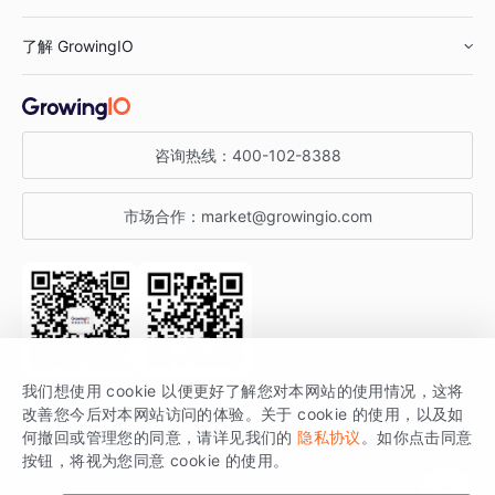
鞋服行业
客户数据平台
咨询服务
了解 GrowingIO
汽车行业
智能运营
增长干货
金融行业
获客分析
增长公开课
关于 GrowingIO
咨询热线：
400-102-8388
私有化部署
A/B 实验
增长博客
增长大会
市场合作：
market@growingio.com
渠道质量分析
产品使用文档
StartDT DAY
开发者文档
行业活动
SDK 文档
关注公众号
获取更多干货
我们想使用 cookie 以便更好了解您对本网站的使用情况，这将
场景指南
改善您今后对本网站访问的体验。关于 cookie 的使用，以及如
GrowingIO 是专注于数据智能分析与增长的品牌，核心平台为 GrowingIO
何撤回或管理您的同意，请详见我们的
隐私协议
。如你点击同意
按钮，将视为您同意 cookie 的使用。
分析云。