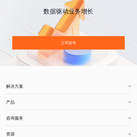
数据驱动业务增长
立即咨询
解决方案
产品
零售行业
咨询服务
美妆行业
增长分析
资源