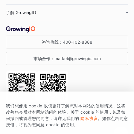
鞋服行业
客户数据平台
咨询服务
了解 GrowingIO
汽车行业
智能运营
增长干货
金融行业
获客分析
增长公开课
关于 GrowingIO
咨询热线：
400-102-8388
私有化部署
A/B 实验
增长博客
增长大会
市场合作：
market@growingio.com
渠道质量分析
产品使用文档
StartDT DAY
开发者文档
行业活动
SDK 文档
关注公众号
获取更多干货
我们想使用 cookie 以便更好了解您对本网站的使用情况，这将
场景指南
改善您今后对本网站访问的体验。关于 cookie 的使用，以及如
GrowingIO 是专注于数据智能分析与增长的品牌，核心平台为 GrowingIO
何撤回或管理您的同意，请详见我们的
隐私协议
。如你点击同意
按钮，将视为您同意 cookie 的使用。
分析云。