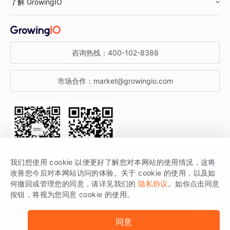
了解 GrowingIO
汽车行业
智能运营
增长干货
金融行业
获客分析
增长公开课
关于 GrowingIO
咨询热线：
400-102-8388
私有化部署
A/B 实验
增长博客
增长大会
市场合作：
market@growingio.com
渠道质量分析
产品使用文档
StartDT DAY
开发者文档
行业活动
SDK 文档
关注公众号
获取更多干货
我们想使用 cookie 以便更好了解您对本网站的使用情况，这将
场景指南
改善您今后对本网站访问的体验。关于 cookie 的使用，以及如
GrowingIO 是专注于数据智能分析与增长的品牌，核心平台为 GrowingIO
何撤回或管理您的同意，请详见我们的
隐私协议
。如你点击同意
按钮，将视为您同意 cookie 的使用。
分析云。
版权所有 © 北京易数科技有限公司
SDK相关说明
京ICP备15038330号
同意
京公网安备 11010502037228号
法律声明及隐私条款