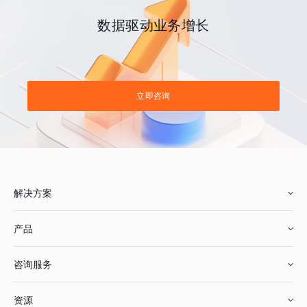
数据驱动业务增长
立即咨询
解决方案
产品
零售行业
咨询服务
美妆行业
增长分析
资源