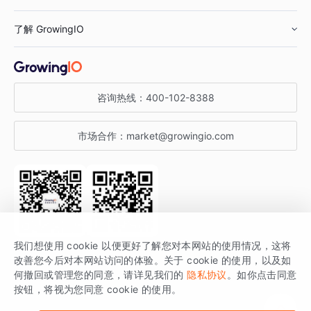
鞋服行业
客户数据平台
咨询服务
了解 GrowingIO
汽车行业
智能运营
增长干货
金融行业
获客分析
增长公开课
关于 GrowingIO
咨询热线：
400-102-8388
私有化部署
A/B 实验
增长博客
增长大会
市场合作：
market@growingio.com
渠道质量分析
产品使用文档
StartDT DAY
开发者文档
行业活动
SDK 文档
关注公众号
获取更多干货
我们想使用 cookie 以便更好了解您对本网站的使用情况，这将
场景指南
改善您今后对本网站访问的体验。关于 cookie 的使用，以及如
GrowingIO 是专注于数据智能分析与增长的品牌，核心平台为 GrowingIO
何撤回或管理您的同意，请详见我们的
隐私协议
。如你点击同意
按钮，将视为您同意 cookie 的使用。
分析云。