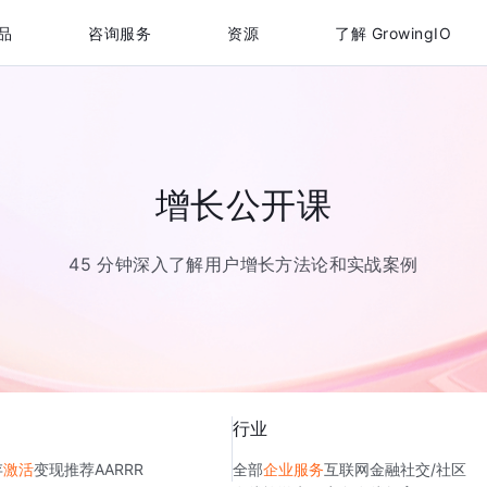
品
咨询服务
资源
了解 GrowingIO
增长公开课
45 分钟深入了解用户增长方法论和实战案例
行业
存
激活
变现
推荐
AARRR
全部
企业服务
互联网金融
社交/社区