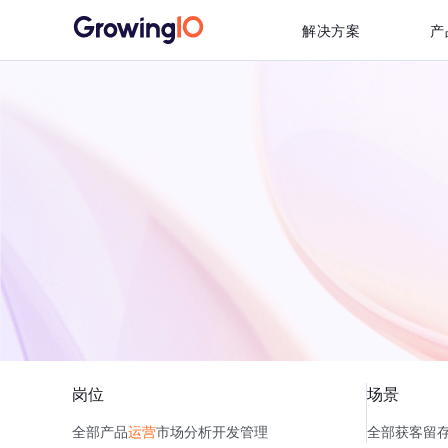
解决方案
产
岗位
场景
全部
产品
运营
市场
分析
开发
管理
全部
获客
留