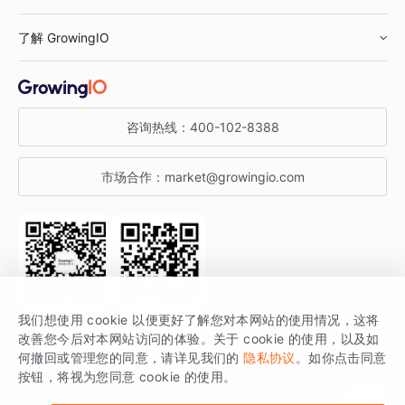
鞋服行业
客户数据平台
咨询服务
了解 GrowingIO
汽车行业
智能运营
增长干货
金融行业
获客分析
增长公开课
关于 GrowingIO
咨询热线：
400-102-8388
私有化部署
A/B 实验
增长博客
增长大会
市场合作：
market@growingio.com
渠道质量分析
产品使用文档
StartDT DAY
开发者文档
行业活动
SDK 文档
关注公众号
获取更多干货
我们想使用 cookie 以便更好了解您对本网站的使用情况，这将
场景指南
改善您今后对本网站访问的体验。关于 cookie 的使用，以及如
GrowingIO 是专注于数据智能分析与增长的品牌，核心平台为 GrowingIO
何撤回或管理您的同意，请详见我们的
隐私协议
。如你点击同意
按钮，将视为您同意 cookie 的使用。
分析云。