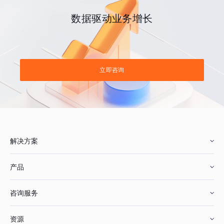
数据驱动业务增长
立即咨询
解决方案
产品
零售行业
咨询服务
美妆行业
增长分析
资源