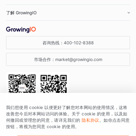
鞋服行业
客户数据平台
咨询服务
了解 GrowingIO
汽车行业
智能运营
增长干货
金融行业
获客分析
增长公开课
关于 GrowingIO
咨询热线：
400-102-8388
私有化部署
A/B 实验
增长博客
增长大会
市场合作：
market@growingio.com
渠道质量分析
产品使用文档
StartDT DAY
开发者文档
行业活动
SDK 文档
关注公众号
获取更多干货
我们想使用 cookie 以便更好了解您对本网站的使用情况，这将
场景指南
改善您今后对本网站访问的体验。关于 cookie 的使用，以及如
GrowingIO 是专注于数据智能分析与增长的品牌，核心平台为 GrowingIO
何撤回或管理您的同意，请详见我们的
隐私协议
。如你点击同意
按钮，将视为您同意 cookie 的使用。
分析云。