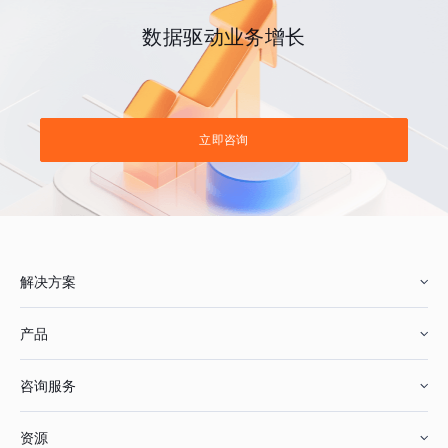
数据驱动业务增长
立即咨询
解决方案
产品
零售行业
咨询服务
美妆行业
增长分析
资源