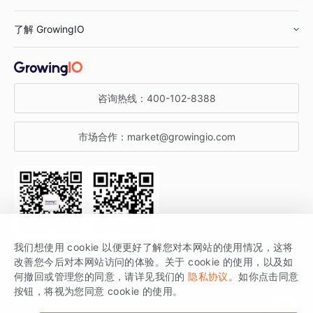
鞋服行业
客户数据平台
咨询服务
了解 GrowingIO
汽车行业
智能运营
增长干货
金融行业
获客分析
增长公开课
关于 GrowingIO
咨询热线：
400-102-8388
私有化部署
A/B 实验
增长博客
增长大会
市场合作：
market@growingio.com
渠道质量分析
产品使用文档
StartDT DAY
开发者文档
行业活动
SDK 文档
关注公众号
获取更多干货
我们想使用 cookie 以便更好了解您对本网站的使用情况，这将
场景指南
改善您今后对本网站访问的体验。关于 cookie 的使用，以及如
GrowingIO 是专注于数据智能分析与增长的品牌，核心平台为 GrowingIO
何撤回或管理您的同意，请详见我们的
隐私协议
。如你点击同意
按钮，将视为您同意 cookie 的使用。
分析云。