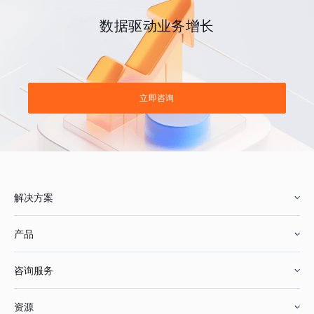
数据驱动业务增长
立即咨询
解决方案
产品
零售行业
咨询服务
美妆行业
增长分析
资源