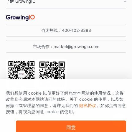
了解 GrowingIO
汽车行业
智能运营
增长干货
金融行业
获客分析
增长公开课
关于 GrowingIO
咨询热线：
400-102-8388
私有化部署
A/B 实验
增长博客
增长大会
市场合作：
market@growingio.com
渠道质量分析
产品使用文档
StartDT DAY
开发者文档
行业活动
SDK 文档
关注公众号
获取更多干货
我们想使用 cookie 以便更好了解您对本网站的使用情况，这将
场景指南
改善您今后对本网站访问的体验。关于 cookie 的使用，以及如
GrowingIO 是专注于数据智能分析与增长的品牌，核心平台为 GrowingIO
何撤回或管理您的同意，请详见我们的
隐私协议
。如你点击同意
按钮，将视为您同意 cookie 的使用。
分析云。
版权所有 © 北京易数科技有限公司
SDK相关说明
京ICP备15038330号
同意
京公网安备 11010502037228号
法律声明及隐私条款