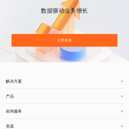
数据驱动业务增长
立即咨询
解决方案
产品
零售行业
咨询服务
美妆行业
增长分析
资源