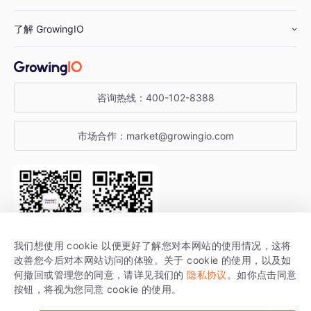
鞋服行业
客户数据平台
咨询服务
了解 GrowingIO
汽车行业
智能运营
增长干货
金融行业
获客分析
增长公开课
关于 GrowingIO
咨询热线：
400-102-8388
私有化部署
A/B 实验
增长博客
增长大会
市场合作：
market@growingio.com
渠道质量分析
产品使用文档
StartDT DAY
开发者文档
行业活动
SDK 文档
关注公众号
获取更多干货
我们想使用 cookie 以便更好了解您对本网站的使用情况，这将
场景指南
改善您今后对本网站访问的体验。关于 cookie 的使用，以及如
GrowingIO 是专注于数据智能分析与增长的品牌，核心平台为 GrowingIO
何撤回或管理您的同意，请详见我们的
隐私协议
。如你点击同意
按钮，将视为您同意 cookie 的使用。
分析云。