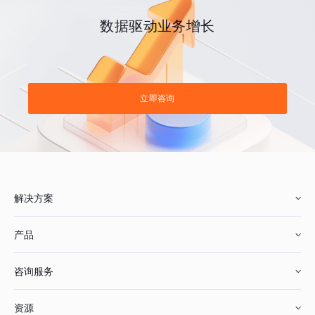
数据驱动业务增长
立即咨询
解决方案
产品
零售行业
咨询服务
美妆行业
增长分析
资源