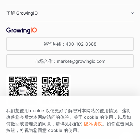
鞋服行业
客户数据平台
咨询服务
了解 GrowingIO
汽车行业
智能运营
增长干货
金融行业
获客分析
增长公开课
关于 GrowingIO
咨询热线：
400-102-8388
私有化部署
A/B 实验
增长博客
增长大会
市场合作：
market@growingio.com
渠道质量分析
产品使用文档
StartDT DAY
开发者文档
行业活动
SDK 文档
关注公众号
获取更多干货
我们想使用 cookie 以便更好了解您对本网站的使用情况，这将
场景指南
改善您今后对本网站访问的体验。关于 cookie 的使用，以及如
GrowingIO 是专注于数据智能分析与增长的品牌，核心平台为 GrowingIO
何撤回或管理您的同意，请详见我们的
隐私协议
。如你点击同意
按钮，将视为您同意 cookie 的使用。
分析云。