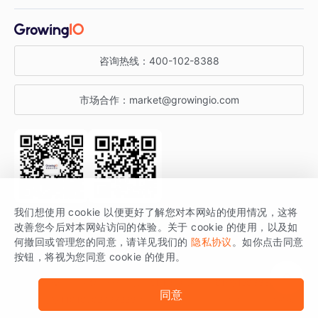
增长干货
金融行业
获客分析
增长公开课
关于 GrowingIO
咨询热线：
400-102-8388
私有化部署
A/B 实验
增长博客
增长大会
市场合作：
market@growingio.com
渠道质量分析
产品使用文档
StartDT DAY
开发者文档
行业活动
SDK 文档
关注公众号
获取更多干货
我们想使用 cookie 以便更好了解您对本网站的使用情况，这将
场景指南
改善您今后对本网站访问的体验。关于 cookie 的使用，以及如
GrowingIO 是专注于数据智能分析与增长的品牌，核心平台为 GrowingIO
何撤回或管理您的同意，请详见我们的
隐私协议
。如你点击同意
按钮，将视为您同意 cookie 的使用。
分析云。
版权所有 © 北京易数科技有限公司
SDK相关说明
京ICP备15038330号
同意
京公网安备 11010502037228号
法律声明及隐私条款