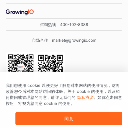
增长干货
金融行业
获客分析
增长公开课
关于 GrowingIO
咨询热线：
400-102-8388
私有化部署
A/B 实验
增长博客
增长大会
市场合作：
market@growingio.com
渠道质量分析
产品使用文档
StartDT DAY
开发者文档
行业活动
SDK 文档
关注公众号
获取更多干货
我们想使用 cookie 以便更好了解您对本网站的使用情况，这将
场景指南
改善您今后对本网站访问的体验。关于 cookie 的使用，以及如
GrowingIO 是专注于数据智能分析与增长的品牌，核心平台为 GrowingIO
何撤回或管理您的同意，请详见我们的
隐私协议
。如你点击同意
按钮，将视为您同意 cookie 的使用。
分析云。
版权所有 © 北京易数科技有限公司
SDK相关说明
京ICP备15038330号
同意
京公网安备 11010502037228号
法律声明及隐私条款