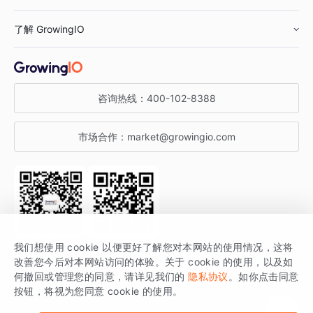
鞋服行业
客户数据平台
咨询服务
了解 GrowingIO
汽车行业
智能运营
增长干货
金融行业
获客分析
增长公开课
关于 GrowingIO
咨询热线：
400-102-8388
私有化部署
A/B 实验
增长博客
增长大会
市场合作：
market@growingio.com
渠道质量分析
产品使用文档
StartDT DAY
开发者文档
行业活动
SDK 文档
关注公众号
获取更多干货
我们想使用 cookie 以便更好了解您对本网站的使用情况，这将
场景指南
改善您今后对本网站访问的体验。关于 cookie 的使用，以及如
GrowingIO 是专注于数据智能分析与增长的品牌，核心平台为 GrowingIO
何撤回或管理您的同意，请详见我们的
隐私协议
。如你点击同意
按钮，将视为您同意 cookie 的使用。
分析云。