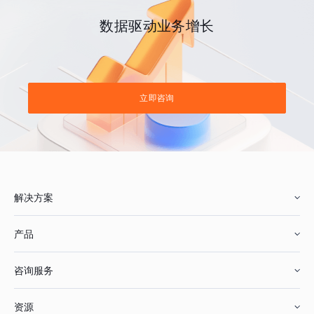
数据驱动业务增长
立即咨询
解决方案
产品
零售行业
咨询服务
美妆行业
增长分析
资源