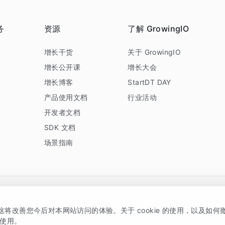
务
资源
了解 GrowingIO
务
增长干货
关于 GrowingIO
增长公开课
增长大会
增长博客
StartDT DAY
产品使用文档
行业活动
开发者文档
SDK 文档
场景指南
GrowingIO 是专注于数据智能分析与增长的品牌，核心平台为 GrowingIO 分析云
，这将改善您今后对本网站访问的体验。关于 cookie 的使用，以及如
5038330号
京公网安备 11010502037228号
的使用。