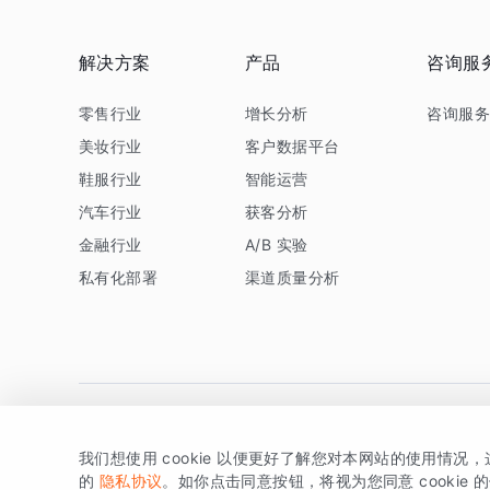
解决方案
产品
咨询服
零售行业
增长分析
咨询服
美妆行业
客户数据平台
鞋服行业
智能运营
汽车行业
获客分析
金融行业
A/B 实验
私有化部署
渠道质量分析
我们想使用 cookie 以便更好了解您对本网站的使用情况
版权所有 © 北京易数科技有限公司
SDK相关说明
京ICP备1
的
隐私协议
。如你点击同意按钮，将视为您同意 cookie 