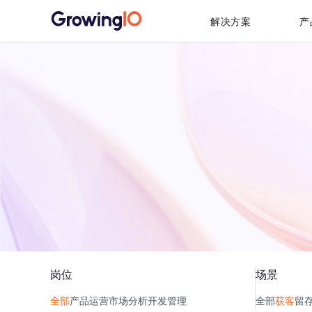
解决方案
产
岗位
场景
全部
产品
运营
市场
分析
开发
管理
全部
获客
留