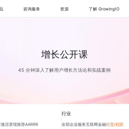
品
咨询服务
资源
了解 GrowingIO
增长公开课
45 分钟深入了解用户增长方法论和实战案例
行业
存
激活
变现
推荐
AARRR
全部
企业服务
互联网金融
社交/社区